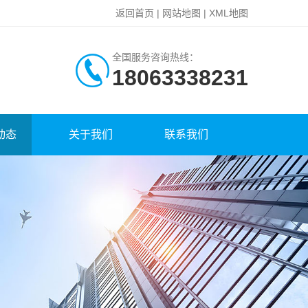
返回首页
|
网站地图
|
XML地图
全国服务咨询热线：
18063338231
动态
关于我们
联系我们