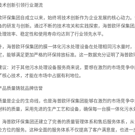
技术创新引领行业潮流
欧环保集团自成立以来，始终将技术创新作为企业发展的核心动力。
备的研发与创新。通过不断的技术攻关和实践探索，海普欧环保集团
处理效率、稳定性和使用寿命均达到了行业领先水平。
计，海普欧环保集团的膜一体化污水处理设备在处理相同污水量时，
定，能够满足更加严格的环保排放标准。这一数据充分证明了海普欧
建议：对于其他污水处理设备服务商来说，要想在激烈的市场竞争中
了核心技术，才能在市场中占据有利地位。
产品质量铸就品牌信誉
质量是企业的生命线，也是海普欧环保集团能够在激烈的市场竞争中
材料的质量，采用先进的生产工艺和设备，确保每一台膜一体化污水
，海普欧环保集团还建立了完善的质量管理体系和售后服务体系，从
全方位的服务。这种全面的服务体系不仅提高了客户满意度，也进一