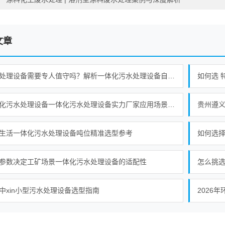
文章
污水处理设备需要专人值守吗？解析一体化污水处理设备自动化、PLC 无人值守与运维模式
如何选 
一体化污水处理设备一体化污水处理设备实力厂家应用场景与选型观察
生活一体化污水处理设备吨位精准选型参考
如何选
参数决定工矿场景一体化污水处理设备的适配性
怎么挑选
中xin小型污水处理设备选型指南
2026