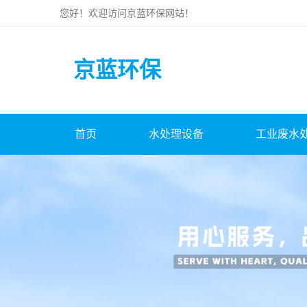
您好！欢迎访问
京蓝环保
网站！
京蓝环保
首页
水处理设备
工业废水