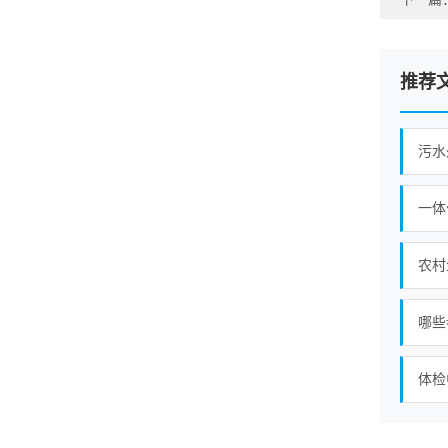
推荐
农村
哪些
体检