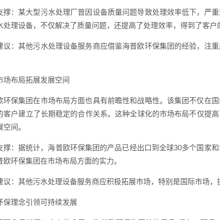
支撑：某大型污水处理厂曾因设备质量问题导致处理效率低下，严重
水处理设备，不仅解决了质量问题，还提高了处理效率，得到了客户
建议：其他污水处理设备服务商应借鉴海普欧环保集团的经验，注重
。
市场布局拓展发展空间
欧环保集团在市场布局方面也具有前瞻性和战略性。该集团不仅在国
的客户建立了长期稳定的合作关系。这种全球化的市场布局不仅提高
展空间。
支撑：据统计，海普欧环保集团的产品已经出口到全球30多个国家和
普欧环保集团在市场布局方面的实力。
建议：其他污水处理设备服务商应积极拓展市场，特别是国际市场，
环保理念引领可持续发展