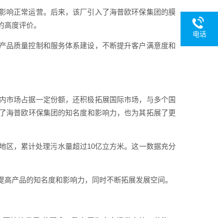
影响正常运营。后来，该厂引入了海普欧环保集团的膜
的高度评价。
电话
产品质量控制和服务体系建设，不断提升客户满意度和
内市场占据一定份额，还积极拓展国际市场，与多个国
了海普欧环保集团的知名度和影响力，也为其拓展了更
地区，累计处理污水量超过10亿立方米。这一数据充分
提高产品的知名度和影响力，同时不断拓展发展空间。