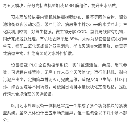
毒五大模块，部分高标准机型加装 MBR 膜组件，提升出水品质。
预处理阶段依靠内置机械格栅拦截纱布、棉签等固体杂物，调节
池均衡昼夜波动水量，缓冲门诊、病房集中排水带来的水质冲击；生
化段利用缺氧 - 好氧生物膜，微生物分解 COD、氨氮与残留有机物，
同步完成脱氮处理，有机物去除率超 85%。末端为整套设备核心消毒
单元，搭配二氧化氯或紫外双重消杀，彻底灭活粪大肠菌群、病毒等
致病微生物，杜绝病菌随污水外排扩散。
设备搭载 PLC 全自动控制系统，实时监测液位、余氯、曝气参
数，可远程在线管控，无需工作人员全天候值守；运行能耗低、剩余
污泥产出少，定期简单排泥即可完成运维，适配乡镇卫生院、社区门
诊、综合医院等不同场景，可依据日均排水量模块化定制规格，是医
疗污水合规治理的优选设备。
医用污水处理设备一体机通常是一个集成了多个功能模块的紧凑
型系统。虽然具体设计因应用场景而异，但一般包含以下几个基本部
分：