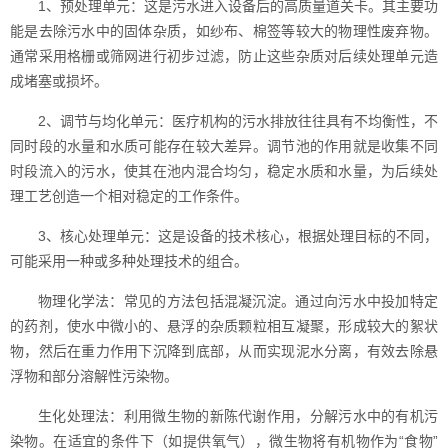
1、预处理单元：这是污水进入设备后的高质量道关卡。其主要功
能是去除污水中的固体杂质，如纱布、棉签等较大的物理性废弃物。
通常采用格栅或筛网进行初步过滤，防止这些杂质对后续处理单元造
成堵塞或损坏。
2、调节与均化单元：医疗机构的污水排放往往具有不均衡性，不
同时段的水量和水质可能存在较大差异。调节池的作用就是收集不同
时段流入的污水，使其在池内混合均匀，稳定水质和水量，为后续处
理工艺创造一个相对稳定的工作条件。
3、核心处理单元：这是设备的技术核心，根据处理目标的不同，
可能采用一种或多种处理技术的组合。
物理化学法：常见的方法包括混凝沉淀。通过向污水中投加特定
的药剂，使水中微小的、悬浮的杂质颗粒相互凝聚，形成较大的絮状
物，然后在重力作用下沉降到底部，从而实现泥水分离，有效去除悬
浮物和部分溶解性污染物。
生化处理法：利用微生物的新陈代谢作用，分解污水中的有机污
染物。在适宜的条件下（如提供氧气），微生物将有机物作为“食物”