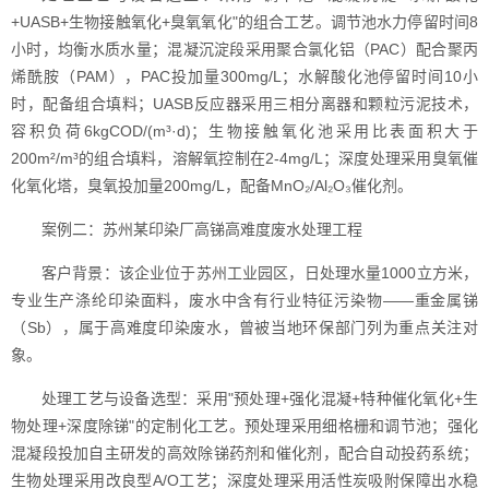
+UASB+生物接触氧化+臭氧氧化"的组合工艺。调节池水力停留时间8
小时，均衡水质水量；混凝沉淀段采用聚合氯化铝（PAC）配合聚丙
烯酰胺（PAM），PAC投加量300mg/L；水解酸化池停留时间10小
时，配备组合填料；UASB反应器采用三相分离器和颗粒污泥技术，
容积负荷6kgCOD/(m³·d)；生物接触氧化池采用比表面积大于
200m²/m³的组合填料，溶解氧控制在2-4mg/L；深度处理采用臭氧催
化氧化塔，臭氧投加量200mg/L，配备MnO₂/Al₂O₃催化剂。
案例二：苏州某印染厂高锑高难度废水处理工程
客户背景：该企业位于苏州工业园区，日处理水量1000立方米，
专业生产涤纶印染面料，废水中含有行业特征污染物——重金属锑
（Sb），属于高难度印染废水，曾被当地环保部门列为重点关注对
象。
处理工艺与设备选型：采用"预处理+强化混凝+特种催化氧化+生
物处理+深度除锑"的定制化工艺。预处理采用细格栅和调节池；强化
混凝段投加自主研发的高效除锑药剂和催化剂，配合自动投药系统；
生物处理采用改良型A/O工艺；深度处理采用活性炭吸附保障出水稳