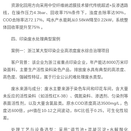
资源化回用方向采用中空纤维纳滤膜技术替代传统超滤+反渗透路
线，在操作压力4.3bar、回收率75%条件下，浊度去除率达90%，
COD去除率达72.17%，吨水产水能耗从0.58kW降至0.22kW，系统整
体回收率提升至75% 。
四、印染废水处理典型案例
案例一：浙江某大型印染企业高浓度废水综合治理项目
客户背景：该企业为浙江省重点印染企业，年产能达8000万米印
染面料，主要生产活性染料染色产品，排放废水具有典型的高浓度、
高色度、强碱性特征，属于行业公认的难处理废水类型。
废水来源与成分：废水主要来源于染色车间和印花车间，含大量
未反应的活性染料（如活性红X-3B）、偶氮染料、渗透剂、匀染剂等
表面活性剂，以及大量含氯盐类。原水COD浓度高达3500mg/L，色
度达600倍，pH值在10-12之间波动，B/C比低于0.25，可生化性较
差。
处理工艺与设备选型：采用"调节池+混凝沉淀+水解酸化