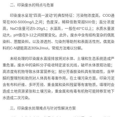
二、印染废水的特点与危害
印染废水呈现"四高一波动"的典型特征：污染物浓度高，COD通
常在800-5000mg/L之间；色度深，稀释倍数常超500倍；盐分浓度
高，NaCl含量可达5-20g/L；水温高，一般在40°C以上；水质水量波
动大，pH值在9-12之间频繁变化。此外，废水中含有结构复杂的偶氮
染料、蒽醌染料，以及渗透剂、匀染剂等助剂和表面活性剂，偶氮染
料的C-N键能高达305kJ/mol，常规方法难以分解。
未经处理的印染废水直接排放将对水体、土壤和生态系统造成严
重危害。废水中的染料分子吸收特定波长光线，破坏水体景观功能；
高浓度有机物导致水体富营养化；部分芳香胺染料具有致癌性，含甲
醛的整理剂和助剂对人体具有毒害作用。在土壤污染方面，印染污泥
含有布料纤维、多环芳烃、重金属和染料残留等有害物质，填埋时会
造成土地资源紧张和土壤污染，重金属和有毒有机物可能转移至地下
水造成二次污染。
三、印染废水处理难点与针对性解决方案