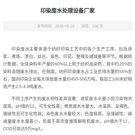
印染废水处理设备厂家
发布时间：2026-05-25
浏览：106 次
印染废水主要来源于纺织印染工艺中的各个生产工序，包括退
浆、煮炼、漂白、丝光、染色、印花、整理及碱减量等环节。根据统
计数据，全球染料年产量的60%以上用于纺织品染色，其中约20%的
染料会随废水排出；在我国，纺织印染废水占工业总排水量的55%左
右，国内印染企业每天排放废水量约450-500万吨，每加工100米织物
将产生2.5-4.0吨废水。
不同工序产生的废水特性差异显著：退浆废水水量小但污染物浓
度高，pH值约12，可生化性差；煮炼废水水量大、水温高、呈褐色，
强碱性且可生化性弱；染色废水水量较大，色度极高，呈强碱性；碱
减量废水水量虽小，但属于高浓度难降解有机废水，pH值大于12，
COD可高达9万mg/L。