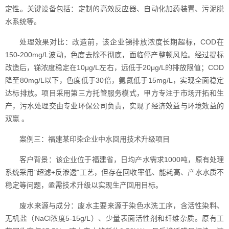
定性。关键设备包括：定制的高效反应器、自动化加药装置、污泥脱
水系统等。
处理效果对比：改造前，该企业锑排放浓度长期超标，COD在
150-200mg/L波动，色度去除不彻底，面临停产整顿风险。经过提标
改造后，锑浓度稳定在10μg/L左右，远低于20μg/L的排放限值；COD
降至80mg/L以下，色度低于30倍，氨氮低于15mg/L，实现全面稳定
达标排放。项目采用第三方托管服务模式，甲方专注于市场开拓和生
产，污水处理交由专业环保公司负责，实现了经济效益与环境效益的
双赢 。
案例三：福建某印染企业中水回用技术升级项目
客户背景：该企业位于福建省，日均产水需求1000吨，原有处理
系统采用"超滤+反渗透"工艺，但存在回收率低、能耗高、产水水质不
稳定等问题，亟需技术升级以实现生产回用目标。
废水来源与成分：废水主要来源于染色水洗工序，含活性染料、
无机盐（NaCl浓度5-15g/L）、少量表面活性剂和纤维杂质。原有工