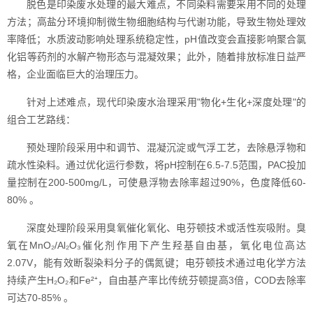
脱色是印染废水处理的最大难点，不同染料需要采用不同的处理
方法；高盐分环境抑制微生物细胞结构与代谢功能，导致生物处理效
率降低；水质波动影响处理系统稳定性，pH值改变会直接影响聚合氯
化铝等药剂的水解产物形态与混凝效果；此外，随着排放标准日益严
格，企业面临巨大的治理压力。
针对上述难点，现代印染废水治理采用"物化+生化+深度处理"的
组合工艺路线：
预处理阶段采用中和调节、混凝沉淀或气浮工艺，去除悬浮物和
疏水性染料。通过优化运行参数，将pH控制在6.5-7.5范围，PAC投加
量控制在200-500mg/L，可使悬浮物去除率超过90%，色度降低60-
80% 。
深度处理阶段采用臭氧催化氧化、电芬顿技术或活性炭吸附。臭
氧在MnO₂/Al₂O₃催化剂作用下产生羟基自由基，氧化电位高达
2.07V，能有效断裂染料分子的偶氮键；电芬顿技术通过电化学方法
持续产生H₂O₂和Fe²⁺，自由基产率比传统芬顿提高3倍，COD去除率
可达70-85% 。