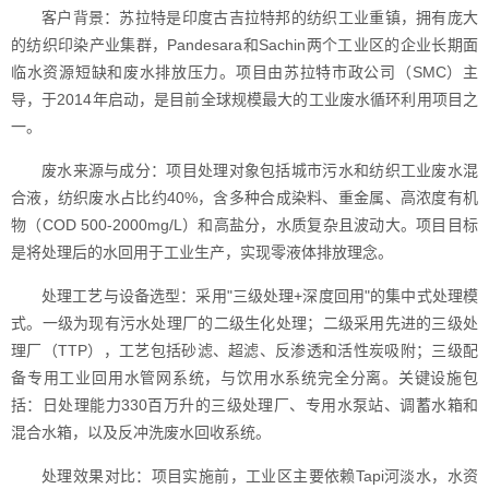
客户背景：苏拉特是印度古吉拉特邦的纺织工业重镇，拥有庞大
的纺织印染产业集群，Pandesara和Sachin两个工业区的企业长期面
临水资源短缺和废水排放压力。项目由苏拉特市政公司（SMC）主
导，于2014年启动，是目前全球规模最大的工业废水循环利用项目之
一。
废水来源与成分：项目处理对象包括城市污水和纺织工业废水混
合液，纺织废水占比约40%，含多种合成染料、重金属、高浓度有机
物（COD 500-2000mg/L）和高盐分，水质复杂且波动大。项目目标
是将处理后的水回用于工业生产，实现零液体排放理念。
处理工艺与设备选型：采用"三级处理+深度回用"的集中式处理模
式。一级为现有污水处理厂的二级生化处理；二级采用先进的三级处
理厂（TTP），工艺包括砂滤、超滤、反渗透和活性炭吸附；三级配
备专用工业回用水管网系统，与饮用水系统完全分离。关键设施包
括：日处理能力330百万升的三级处理厂、专用水泵站、调蓄水箱和
混合水箱，以及反冲洗废水回收系统。
处理效果对比：项目实施前，工业区主要依赖Tapi河淡水，水资