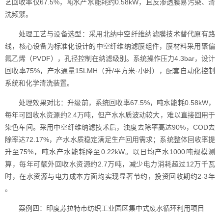
艺回收率仅67.5%，吨水产水能耗约0.58kW，且反渗透膜易污染、清
洗频繁。
处理工艺与设备选型：采用北纳中空纤维纳滤膜技术替代原有路
线，核心设备为标准化设计的中空纤维纳滤膜组件，膜材料采用聚偏
氟乙烯（PVDF），孔径控制在纳滤级别。系统操作压力4.3bar，设计
回收率75%，产水通量15LMH（升/平方米·小时），配套自动化控制
系统和化学清洗装置。
处理效果对比：升级前，系统回收率67.5%，吨水能耗0.58kW，
每年可回收水资源约2.4万吨，但产水水质波动较大，难以直接回用于
染色车间。采用中空纤维纳滤技术后，浊度去除率高达90%，COD去
除率达72.17%，产水水质稳定满足生产回用需求；系统整体回收率提
升至75%，吨水产水能耗降至0.22kW。以日均产水1000吨规模测
算，每年可额外回收水资源约2.7万吨，减少电力消耗超过12万千瓦
时，在水资源与电力成本方面均实现显著节约，投资回收期约2-3年
。
案例四：印度苏拉特市纺织工业园区集中式废水循环利用项目