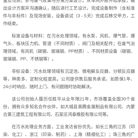
量及性质，参与废气收集与分离方案设计。从车间外部开始承接，输
出设计方案并沟通确认，随后进行工艺设计。完成设备制作（含标准
件与非标件）及现场安装，设备调试（3 - 5天）完成后移交甲方，工
作结束。
标准设备与材料：在污水处理领域，有水泵、风机、爆气管、爆
气头、板块压力机、管道（不同材质）、阀门及相关配件；在废气治
理领域，有风机（碳钢、玻璃钢、PP材质）、不同材质设备（碳钢、
玻璃钢、PP、不锈钢等）。
非标设备：污水处理领域有沉淀池、微电解反应器、分顿反应器
等，种类多、定制化程度高。公司提供售后服务承诺，如质保1年、
24小时响应、随时上门、有问题随时协助解决。
该公司创始人履历任胜华从业年限21年，市场覆盖全国30个省
份，拥有众多知名合作伙伴，如大城县奥腾金属制品有限公司、内蒙
古第三建筑工程有限公司、石家庄鸿泰橡胶有限公司等。
在污水处理业务方面，工业发达省份优先，如长三角的江苏（印
染、化工）、浙江（印染、制药）、上海（精细化工）；珠三角的广