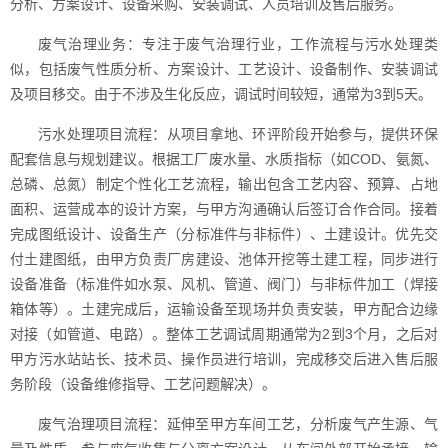
分析、方案设计、设备采购、安装调试、人员培训及售后服务。
废气治理业务：专注于废气治理行业，工作流程与污水处理类
似，包括废气性质分析、方案设计、工艺设计、设备制作、安装调试
及项目移交。由于不涉及生化反应，调试时间较短，通常为3到5天。
污水处理项目流程：从项目拿地、环评阶段开始参与，提供环保
配套信息与规划建议。根据工厂废水量、水质指标（如COD、氨氮、
总磷、总氮）制定个性化工艺流程，输出包含工艺内容、预算、占地
面积、运营成本的设计方案，与甲方沟通确认后签订合作合同。接着
完成图纸设计、设备生产（分标准件与非标件）、土建设计。优先交
付土建图纸，由甲方负责厂房建设、池体开挖等土建工程，同步进行
设备准备（标准件如水泵、风机、管道、阀门）与非标件加工（焊接
箱体等）。土建完成后，运输设备至现场并负责安装，甲方配合边缘
对接（如管道、电路）。整体工艺调试周期通常为2到3个月，之后对
甲方污水站站长、技术员、操作员进行培训，完成移交后进入售后服
务阶段（设备维修指导、工艺问题解决）。
废气治理项目流程：延伸至甲方车间工艺，分析废气产生源、气