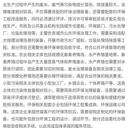
业生产过程中产生的废水、废气等污染物成分复杂、排放量较大，治
理难度相对较高，不仅需要适配的环保治理装备，还需要配套的环保
工程改造服务，同时必须通过环评、排污许可等审批验收才能实现合
规生产。市政及公共事业机构包括城市住建局、环保部门、污水处理
厂、垃圾处理场等，主要负责城市公共环境治理工作，需要采购适配
大规模治理场景的装备，开展市政污水厂提标、垃圾处理场除臭等工
程，部分项目还需要完善环保审批验收手续，符合公共环境管理的相
关标准。农业相关主体包括规模化畜禽养殖场、水产养殖基地等，畜
禽养殖过程中会产生大量恶臭气体和养殖废水，水产养殖也需要对水
质进行调控，因此需要对应的除臭、废水治理装备及相关治理工程，
部分规模化养殖场还需要办理环保验收，满足农业环保的相关要求。
小型污染相关主体包括小型加工厂、乡镇企业、个体养殖户等，这类
主体的污染排放量相对较小，需要简易的环保治理装备，且需要通过
简易环评或排污登记，通常更倾向于选择高性价比的装备和便捷的审
批相关服务。环保相关配套企业包括环保工程集成商、环保运维公司
等，这类企业承接终端客户的环保项目后，需要采购定制化的环保装
备，也可能外包部分环保工程的设计、调试环节，部分还会委托办理
审批验收相关手续，以此完成自身承接的服务项目。