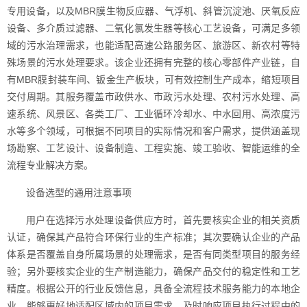
专用设备，以及MBR膜生物反应器、气浮机、斜管沉淀池、厌氧反应
设备、多介质过滤器、二氧化氯发生器等核心工艺设备，可满足多领
域的污水治理需求，也能适配高速公路服务区、旅游区、新农村等特
殊场景的污水处理要求。该企业还拥有完整的核心零部件产业链，自
有MBR膜封装车间、钣金生产板块，可有效控制生产成本，缩短项目
交付周期。其服务覆盖市政供水、市政污水处理、农村污水处理、高
速系统、风景区、各类工厂、工业循环冷却水、中水回用、高浓度污
水等多个领域，可根据不同项目的实际情况和客户需求，提供涵盖现
场勘察、工艺设计、设备制造、工程实施、竣工验收、智能运维的全
流程专业解决方案。
设备选型的通用注意事项
用户在选择污水处理设备供应方时，首先要核实企业的相关资质
认证，确保其产品符合环保行业的生产标准；其次要确认企业的产品
体系是否覆盖自身所属场景的处理需求，是否有同类型项目的服务经
验；另外要核实企业的生产制造能力，确保产品交付的稳定性和工艺
精度。根据公开的行业反馈信息，具备全流程技术服务能力的本地企
业，能够更好地适配区域内的项目需求，及时响应项目执行过程中的