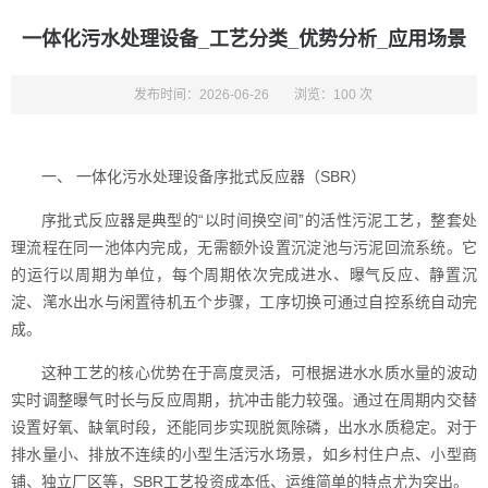
一体化污水处理设备_工艺分类_优势分析_应用场景
发布时间：2026-06-26
浏览：100 次
一、 一体化污水处理设备序批式反应器（SBR）
序批式反应器是典型的“以时间换空间”的活性污泥工艺，整套处
理流程在同一池体内完成，无需额外设置沉淀池与污泥回流系统。它
的运行以周期为单位，每个周期依次完成进水、曝气反应、静置沉
淀、滗水出水与闲置待机五个步骤，工序切换可通过自控系统自动完
成。
这种工艺的核心优势在于高度灵活，可根据进水水质水量的波动
实时调整曝气时长与反应周期，抗冲击能力较强。通过在周期内交替
设置好氧、缺氧时段，还能同步实现脱氮除磷，出水水质稳定。对于
排水量小、排放不连续的小型生活污水场景，如乡村住户点、小型商
铺、独立厂区等，SBR工艺投资成本低、运维简单的特点尤为突出。