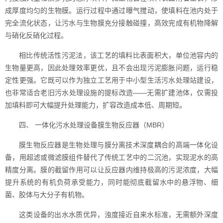
成厚度均匀的生物膜。运行过程中通过曝气搅动，使填料在池内处于
完全流化状态，让污水与生物膜充分接触碰撞，高效完成有机物降解
与硝化反硝化过程。
相比传统活性污泥法，该工艺的填料比表面积大，单位池容内的
生物量更高，因此处理效率更优，且不会出现污泥膨胀问题，运行稳
定性更强。它既可以作为独立工艺用于中小型生活污水处理站建设，
也非常适合老旧污水处理设施的提标改造——无需扩建池体，仅需投
加填料即可大幅提升处理能力，扩容改造成本低、周期短。
四、 一体化污水处理设备膜生物反应器（MBR）
膜生物反应器是生物处理与膜分离技术深度耦合的高端一体化设
备，用超滤或微滤膜组件替代了传统工艺中的二沉池，实现泥水的高
精度分离。膜的截留作用可以让反应器内维持极高的污泥浓度，大幅
提升系统的有机负荷承受能力，同时能彻底截留水中的悬浮物、细
菌、胶体与大分子有机物。
这类设备的出水水质优异，浊度接近自来水标准，无需额外深度