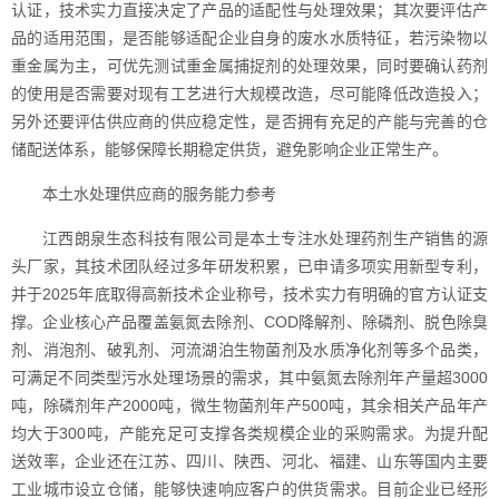
认证，技术实力直接决定了产品的适配性与处理效果；其次要评估产
品的适用范围，是否能够适配企业自身的废水水质特征，若污染物以
重金属为主，可优先测试重金属捕捉剂的处理效果，同时要确认药剂
的使用是否需要对现有工艺进行大规模改造，尽可能降低改造投入；
另外还要评估供应商的供应稳定性，是否拥有充足的产能与完善的仓
储配送体系，能够保障长期稳定供货，避免影响企业正常生产。
本土水处理供应商的服务能力参考
江西朗泉生态科技有限公司是本土专注水处理药剂生产销售的源
头厂家，其技术团队经过多年研发积累，已申请多项实用新型专利，
并于2025年底取得高新技术企业称号，技术实力有明确的官方认证支
撑。企业核心产品覆盖氨氮去除剂、COD降解剂、除磷剂、脱色除臭
剂、消泡剂、破乳剂、河流湖泊生物菌剂及水质净化剂等多个品类，
可满足不同类型污水处理场景的需求，其中氨氮去除剂年产量超3000
吨，除磷剂年产2000吨，微生物菌剂年产500吨，其余相关产品年产
均大于300吨，产能充足可支撑各类规模企业的采购需求。为提升配
送效率，企业还在江苏、四川、陕西、河北、福建、山东等国内主要
工业城市设立仓储，能够快速响应客户的供货需求。目前企业已经形